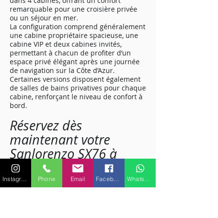
dans 4 cabines, offrant un confort
remarquable pour une croisière privée
ou un séjour en mer.
La configuration comprend généralement
une cabine propriétaire spacieuse, une
cabine VIP et deux cabines invités,
permettant à chacun de profiter d’un
espace privé élégant après une journée
de navigation sur la Côte d’Azur.
Certaines versions disposent également
de salles de bains privatives pour chaque
cabine, renforçant le niveau de confort à
bord.
Réservez dès
maintenant votre
Sanlorenzo SX76 à
Saint-Tropez
Pour une expérience de yachting haut de
Instagram
Phone
Email
Facebook
WhatsApp
gamme à Saint-Tropez, le Sanlorenzo
SX76 est un choix idéal. À la fois élégant,
performant et spacieux, ce yacht offre un
équilibre parfait entre confort, design