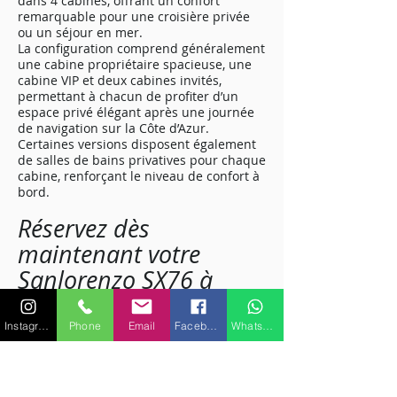
dans 4 cabines, offrant un confort
remarquable pour une croisière privée
ou un séjour en mer.
La configuration comprend généralement
une cabine propriétaire spacieuse, une
cabine VIP et deux cabines invités,
permettant à chacun de profiter d’un
espace privé élégant après une journée
de navigation sur la Côte d’Azur.
Certaines versions disposent également
de salles de bains privatives pour chaque
cabine, renforçant le niveau de confort à
bord.
Réservez dès
maintenant votre
Sanlorenzo SX76 à
Saint-Tropez
Pour une expérience de yachting haut de
Instagram
Phone
Email
Facebook
WhatsApp
gamme à Saint-Tropez, le Sanlorenzo
SX76 est un choix idéal. À la fois élégant,
performant et spacieux, ce yacht offre un
équilibre parfait entre confort, design