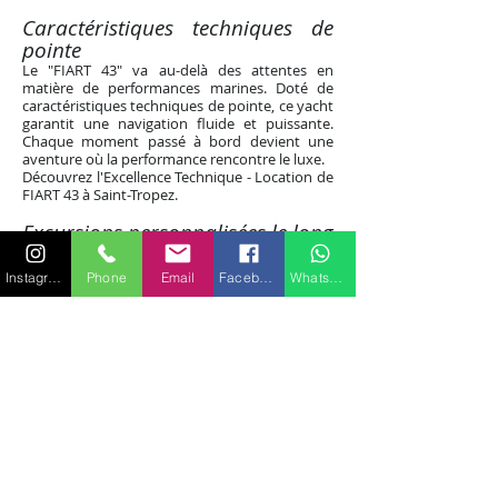
Caractéristiques techniques de
pointe
Le "FIART 43" va au-delà des attentes en
matière de performances marines. Doté de
caractéristiques techniques de pointe, ce yacht
garantit une navigation fluide et puissante.
Chaque moment passé à bord devient une
aventure où la performance rencontre le luxe.
Découvrez l'Excellence Technique - Location de
FIART 43 à Saint-Tropez.
Excursions personnalisées le long
de la Côte d'Azur
Explorez les joyaux de la Côte d'Azur avec des
Instagram
Phone
Email
Facebook
WhatsApp
excursions personnalisées à bord du FIART 43.
Des plages isolées aux ports animés, chaque
itinéraire peut être adapté à vos préférences.
Laissez-vous guider par nos experts pour
découvrir les trésors cachés de la
Méditerranée.
Location de FIART 43 : Votre Itinéraire
Personnalisé à Saint-Tropez.
Plongez dans l'expérience FIART
43
Imaginez-vous, le vent dans les cheveux,