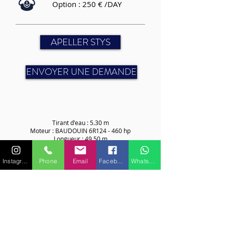
Option : 250 € /DAY
APELLER STYS
ENVOYER UNE DEMANDE
Tirant d'eau : 5.30 m
Moteur : BAUDOUIN 6R124 - 460 hp
Longueur : 49.50 m
Vitesse de croisière : 8 nds
Vitesse maximum : 15 nds
Instagram
Phone
Email
Facebook
WhatsApp
CABINES
Nombre de couchage(s) : 7 (3 double, 1 twin)