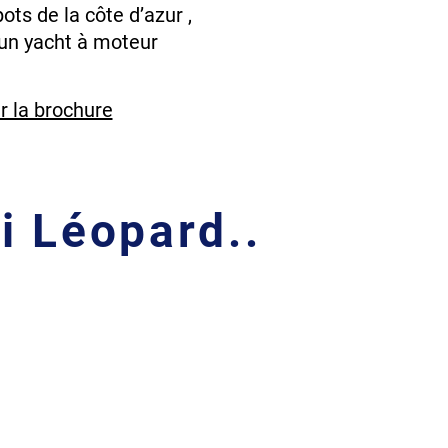
ots de la côte d’azur ,
d’un yacht à moteur
 charter.
ir la brochure
i Léopard..