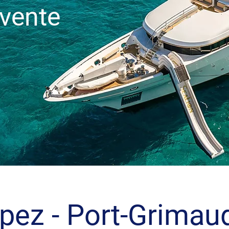
 vente
pez - Port-Grimaud