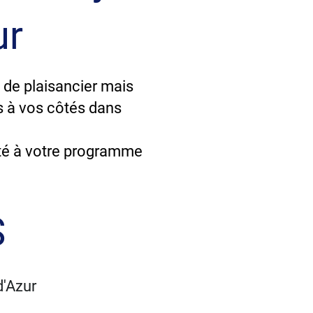
ur
 de plaisancier mais
s à vos côtés dans
é à votre programme
S
d'Azur