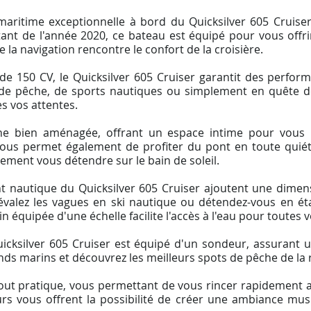
itime exceptionnelle à bord du Quicksilver 605 Cruiser, 
ant de l'année 2020, ce bateau est équipé pour vous offri
e la navigation rencontre le confort de la croisière.
e 150 CV, le Quicksilver 605 Cruiser garantit des perfor
 de pêche, de sports nautiques ou simplement en quête
s vos attentes.
ne bien aménagée, offrant un espace intime pour vous r
vous permet également de profiter du pont en toute quié
lement vous détendre sur le bain de soleil.
 nautique du Quicksilver 605 Cruiser ajoutent une dimen
évalez les vagues en ski nautique ou détendez-vous en éta
 équipée d'une échelle facilite l'accès à l'eau pour toutes v
icksilver 605 Cruiser est équipé d'un sondeur, assurant 
nds marins et découvrez les meilleurs spots de pêche de la 
out pratique, vous permettant de vous rincer rapidement a
eurs vous offrent la possibilité de créer une ambiance mu