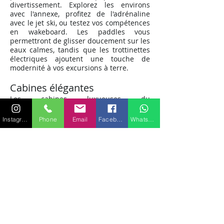
divertissement. Explorez les environs
avec l'annexe, profitez de l'adrénaline
avec le jet ski, ou testez vos compétences
en wakeboard. Les paddles vous
permettront de glisser doucement sur les
eaux calmes, tandis que les trottinettes
électriques ajoutent une touche de
modernité à vos excursions à terre.
Cabines élégantes
Les cabines luxueuses du
MONDOMARINE NAVETTA sont conçues
pour offrir un confort optimal. Avec 9
Instagram
Phone
Email
Facebook
WhatsApp
couchages au total, comprenant une
suite principale, une VIP, une cabine
double et une cabine twin, chacun à bord
trouvera son havre de paix pour une nuit
de sommeil réparateur.
Réservez dès maintenant votre location
de MONDOMARINE NAVETTA à Saint-
Tropez et plongez dans une expérience
de navigation sans pareil, où le luxe et
l'élégance se marient harmonieusement