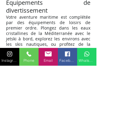
Équipements de
divertissement
Votre aventure maritime est complétée
par des équipements de loisirs de
premier ordre. Plongez dans les eaux
cristallines de la Méditerranée avec le
jetski à bord, explorez les environs avec
les skis nautiques, ou profitez de la
tranquillité de la mer avec une planche
de paddle. L'équipement de plongée en
apnée est également disponible pour
Instagram
Phone
Email
Facebook
WhatsApp
explorer les fonds marins.
Cabines somptueuses
À bord du Sunseeker Predator 72, les
cabines luxueuses sont votre refuge
après une journée de navigation
ensoleillée. Avec une capacité de
couchage pour six personnes,
comprenant une suite principale, une
cabine VIP et une cabine twin, chaque
membre de votre groupe trouvera son
espace privé.