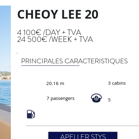
CHEOY LEE 20
4 100€ /DAY + TVA
24 500€ /WEEK + TVA
PRINCIPALES CARACTERISTIQUES
3 cabins
20.16 m
7 passengers
5
APELLER STYS