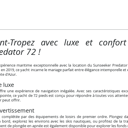
int-Tropez avec luxe et confo
edator 72 !
xpérience maritime exceptionnelle avec la location du Sunseeker Predator 
it en 2019, ce yacht incarne le mariage parfait entre élégance intemporelle
ôte d'Azur.
e luxe
fre une expérience de navigation inégalée. Avec ses caractéristiques exc
pointe, ce yacht de 72 pieds est conçu pour répondre à toutes vos attentes.
 peut offrir.
vertissement
 complétée par des équipements de loisirs de premier ordre. Plongez dans
à bord, explorez les environs avec les skis nautiques, ou profitez de la tr
ent de plongée en apnée est également disponible pour explorer les fonds 