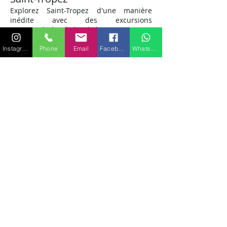
Explorez Saint-Tropez d'une manière
inédite avec des excursions
personnalisées à bord du A
CM 12. Des
criques isolées aux plages animées,
chaque destination devient accessible,
Instagram
Phone
Email
Facebook
WhatsApp
offrant des aventures maritimes
adaptées à vos envies. Laissez-vous
guider par la liberté de créer votre
propre itinéraire.
L'expérience du
A
CM 12
Imaginez-vous, le vent dans les cheveux,
naviguant gracieusement sur les eaux
azur de Saint-Tropez à bord du ACM 12.
Ce n'est pas seulement un yacht, c'est
votre passerelle vers des souvenirs
exceptionnels. Vivez l'expérience du A
CM
12 où le rêve devient réalité.
Réservez votre évasion
marine
Ne manquez pas l'opportunité de vivre