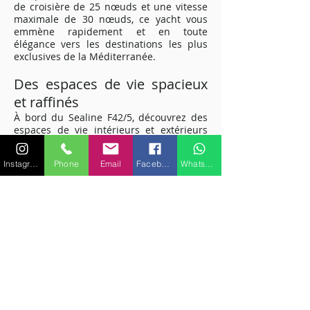
de croisière de 25 nœuds et une vitesse
maximale de 30 nœuds, ce yacht vous
emmène rapidement et en toute
élégance vers les destinations les plus
exclusives de la Méditerranée.
Des espaces de vie spacieux
et raffinés
À bord du Sealine F42/5, découvrez des
espaces de vie intérieurs et extérieurs
soigneusement aménagés. Profitez du
grand pont avant pour prendre le soleil
Instagram
Phone
Email
Facebook
WhatsApp
ou détendez-vous dans le confort du
salon intérieur. Avec une capacité
d'accueil de 10 passagers, invitez vos
amis et votre famille à partager cette
expérience de luxe avec vous.
Cabines confortables pour un
repos optimal
Les quatre couchages disponibles dans
les cabines du Sealine F42/5 vous offrent
un repos optimal après une journée de