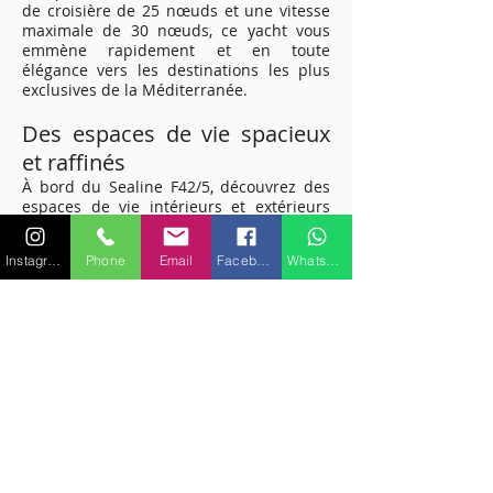
de croisière de 25 nœuds et une vitesse
maximale de 30 nœuds, ce yacht vous
emmène rapidement et en toute
élégance vers les destinations les plus
exclusives de la Méditerranée.
Des espaces de vie spacieux
et raffinés
À bord du Sealine F42/5, découvrez des
espaces de vie intérieurs et extérieurs
soigneusement aménagés. Profitez du
grand pont avant pour prendre le soleil
Instagram
Phone
Email
Facebook
WhatsApp
ou détendez-vous dans le confort du
salon intérieur. Avec une capacité
d'accueil de 10 passagers, invitez vos
amis et votre famille à partager cette
expérience de luxe avec vous.
Cabines confortables pour un
repos optimal
Les quatre couchages disponibles dans
les cabines du Sealine F42/5 vous offrent
un repos optimal après une journée de