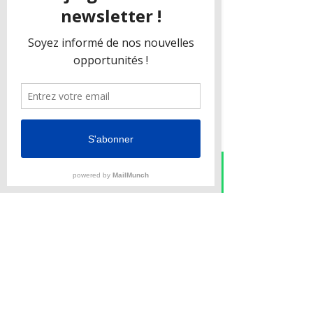
APELLER STYS
ENVOYER UNE DEMANDE
Tirant d'eau : 1,25 mètres
Moteur : 2 x VOLVO 30 CV
Largeur : 7,20 mètres
Vitesse : 10 nds
Voile : 70 m²
Instagram
Phone
Email
Facebook
WhatsApp
CABINES
Nombre de couchage(s) : 8
Pour plus de renseignements sur les caractéristiques ou
équipements, veuillez nous contacter.
VOIR TOUT LES VOILIERS ET CATAMARANS