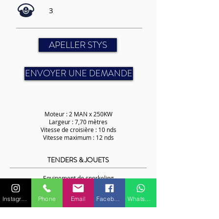
3
APELLER STYS
ENVOYER UNE DEMANDE
Moteur : 2 MAN x 250KW
Largeur : 7,70 mètres
Vitesse de croisière : 10 nds
Vitesse maximum : 12 nds
TENDERS & JOUETS
Equipement de
snorkeling
1 x Boston Whaler 90 cv
1 x annexe Novamarine 4 m
Instagram
Phone
Email
Facebook
WhatsApp
1 x donut
Equipement
audio-visuel
TV / DVD