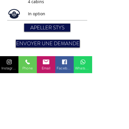
4 cabins
In option
APELLER STYS
ENVOYER UNE DEMANDE
Instagram
Phone
Email
Facebook
WhatsApp
Moteur : 75 HP Volvo
Bau : 8.90 m
CABINES
Bedding (couchages) : 10
Pour plus de renseignements sur les caractéristiques
ou équipements, veuillez nous contacter.
VOIR TOUT LES YACHTS