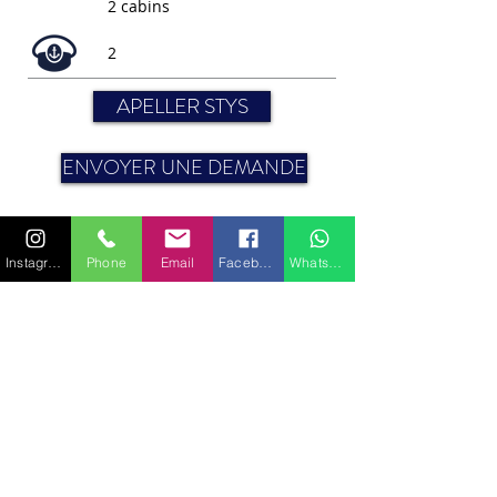
2 cabins
2
APELLER STYS
ENVOYER UNE DEMANDE
Instagram
Phone
Email
Facebook
WhatsApp
Moteur : 75 HP Volvo
Bau : 8.90 m
CABINES
Bedding (couchages) : 4 (2 doubles)
Pour plus de renseignements sur les caractéristiques
ou équipements, veuillez nous contacter.
VOIR TOUT LES YACHTS