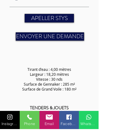
APELLER STYS
ENVOYER UNE DEMANDE
Tirant d'eau : 4,00 mètres
Largeur : 18,20 mètres
Vitesse : 30 nds
Surface de Gennaker : 285 m²
Surface de Grand Voile : 180 m²
TENDERS & JOUETS
Possibilité de plus de 10 personnes en rotation
Instagram
Phone
Email
Facebook
WhatsApp
avec un semi-rigide (devis sur demande)