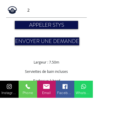
2
APPELER STYS
ENVOYER UNE DEMANDE
Largeur : 7.50m
Serviettes de bain incluses
Barbecue à bord
TENDERS & JOUETS
Instagram
Phone
Email
Facebook
WhatsApp
1 x annexe
1 x scooter sous-marin
1 x kayak
1 x paddle
Matériel de snorkeling
Matériel de pêche