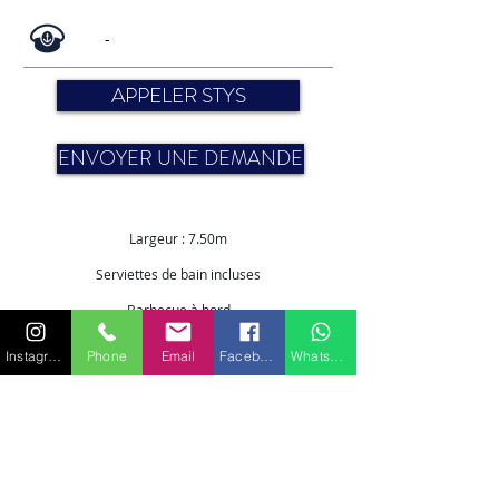
-
APPELER STYS
ENVOYER UNE DEMANDE
Largeur : 7.50m
Serviettes de bain incluses
Barbecue à bord
TENDERS & JOUETS
Instagram
Phone
Email
Facebook
WhatsApp
1 x annexe
1 x scooter sous-marin
1 x kayak
1 x paddle
Matériel de snorkeling
Matériel de pêche