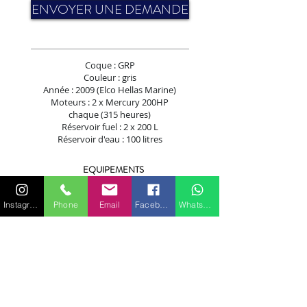
ENVOYER UNE DEMANDE
Coque : GRP
Couleur : gris
Année : 2009 (Elco Hellas Marine)
Moteurs : 2 x Mercury 200HP
chaque (315 heures)
Réservoir fuel : 2 x 200 L
Réservoir d'eau : 100 litres
EQUIPEMENTS
Frigo 12 V + lavabo
GPS, VHF, 3 amlificateurs (2 x 1200W, 1 x
Instagram
Phone
Email
Facebook
WhatsApp
1000W)
8 x 400W haut-parleurs
2 x 1000W caisson de basses
Lecteur DVD fusion
Station auxiliaire
Jauges Mastercraft
Routeur wifi 4G