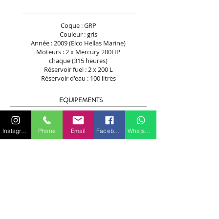
Coque : GRP
Couleur : gris
Année : 2009 (Elco Hellas Marine)
Moteurs : 2 x Mercury 200HP
chaque (315 heures)
Réservoir fuel : 2 x 200 L
Réservoir d'eau : 100 litres
EQUIPEMENTS
Frigo 12 V + lavabo
GPS, VHF, 3 amlificateurs (2 x 1200W, 1 x
1000W)
Instagram
Phone
Email
Facebook
WhatsApp
8 x 400W haut-parleurs
2 x 1000W caisson de basses
Lecteur DVD fusion
Station auxiliaire
Jauges Mastercraft
Routeur wifi 4G
Winch
Deuxième ancre