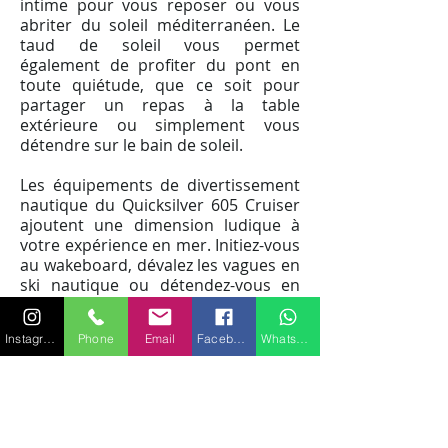
intime pour vous reposer ou vous
abriter du soleil méditerranéen. Le
taud de soleil vous permet
également de profiter du pont en
toute quiétude, que ce soit pour
partager un repas à la table
extérieure ou simplement vous
détendre sur le bain de soleil.
Les équipements de divertissement
nautique du Quicksilver 605 Cruiser
ajoutent une dimension ludique à
votre expérience en mer. Initiez-vous
au wakeboard, dévalez les vagues en
ski nautique ou détendez-vous en
étant tiré derrière le bateau sur une
bouée tractée. La plateforme de bain
Instagram
Phone
Email
Facebook
WhatsApp
équipée d'une échelle facilite l'accès
à l'eau pour toutes vos activités
aquatiques.
Pour les amateurs de pêche, le
Quicksilver 605 Cruiser est équipé