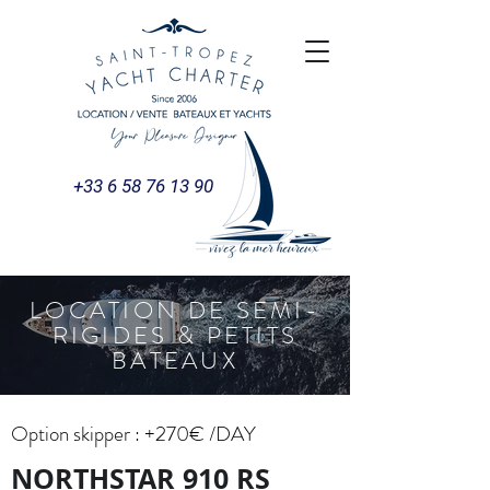
+33 6 58 76 13 90
LOCATION DE SEMI-
RIGIDES & PETITS
BATEAUX
Option skipper : +270€ /DAY
NORTHSTAR 910 RS