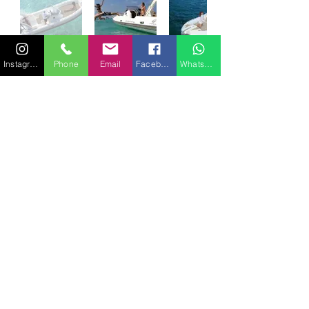
Instagram
Phone
Email
Facebook
WhatsApp
PRINCIPALES CARACTERISTIQUES
9,00 mètres
8 passagers
APELLER STYS
ENVOYER UNE DEMANDE
Moteurs : 2 x 200 HP
Bain de soleil 1.81cm x 1.80 cm