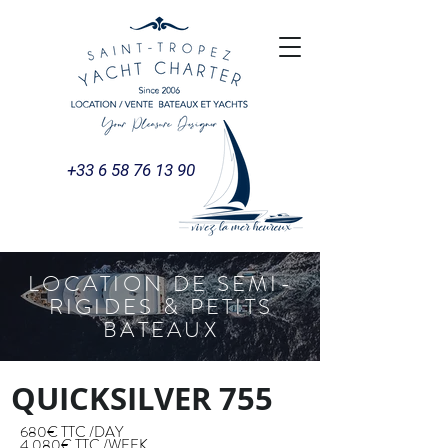
+33 6 58 76 13 90
LOCATION DE SEMI-
RIGIDES & PETITS
BATEAUX
QUICKSILVER 755
680€ TTC /DAY
4 080€ TTC /WEEK