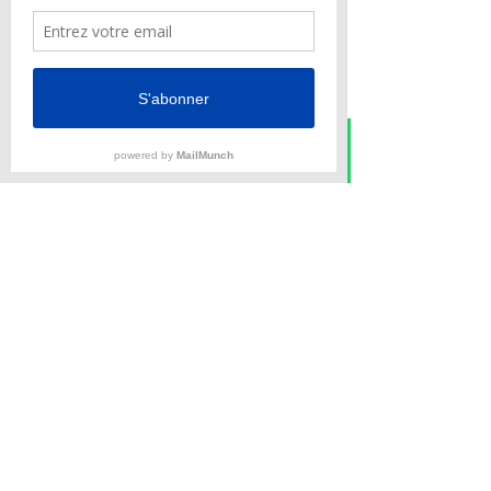
ENVOYER UNE DEMANDE
Moteur : 2 x 25 CV
Instagram
Phone
Email
Facebook
WhatsApp
Échelle de bain
Bain de soleil
Douche extérieure
Guindeau électrique
Tee top
Pont en teck
Réfrigérateur
Radio lecteur hifi
GPS
Sondeur
© 2026 SAINT-TROPEZ YACHT SERVICES -
Tous droits réservés