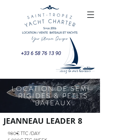
+33 6 58 76 13 90
Option skipper : +270€ /DAY
LOCATION DE SEMI-
RIGIDES & PETITS
BATEAUX
JEANNEAU LEADER 8
980€ TTC /DAY