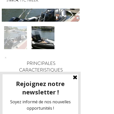
5 880€ TTC /WEEK
PRINCIPALES
CARACTERISTIQUES
8.00 m
8 passengers
APELLER STYS