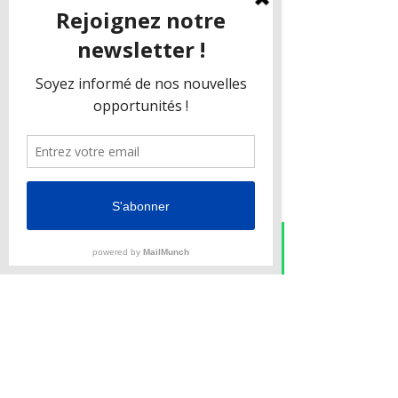
bateau et de sa puissance. Pour les 
bateaux à moteur de plus de 6 
chevaux (CV), un permis de 
navigation est généralement requis. 
Si vous n'avez pas de permis, vous 
pouvez opter pour des bateaux sans 
permis ou louer les services d'un 
skipper.
Règles de Sécurité
Il est crucial de respecter les règles 
de sécurité en mer :
Instagram
Phone
Email
Facebook
WhatsApp
Porter des gilets de sauvetage.
Vérifier les conditions 
météorologiques avant de partir.
Avoir à bord les équipements de 
sécurité nécessaires 
(extincteurs, fusées de détresse, 
etc.).