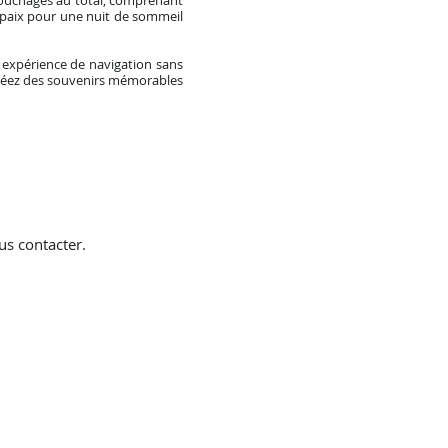
ouchages au total, comprenant
e paix pour une nuit de sommeil
expérience de navigation sans
 Créez des souvenirs mémorables
us contacter.