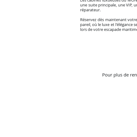
Les cabines luxueuses du MON
une suite principale, une VIP,
réparateur.
Réservez dès maintenant votr
pareil, où le luxe et l'éléganc
lors de votre escapade maritime
Pour plus de ren