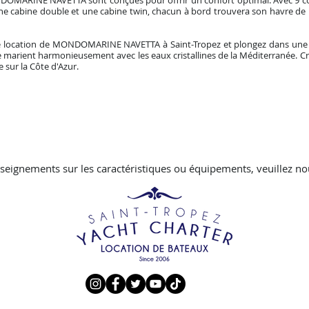
DOMARINE NAVETTA sont conçues pour offrir un confort optimal. Avec 9 c
 une cabine double et une cabine twin, chacun à bord trouvera son havre d
e location de MONDOMARINE NAVETTA à Saint-Tropez et plongez dans une 
e se marient harmonieusement avec les eaux cristallines de la Méditerranée.
 sur la Côte d'Azur.
seignements sur les caractéristiques ou équipements, veuillez no