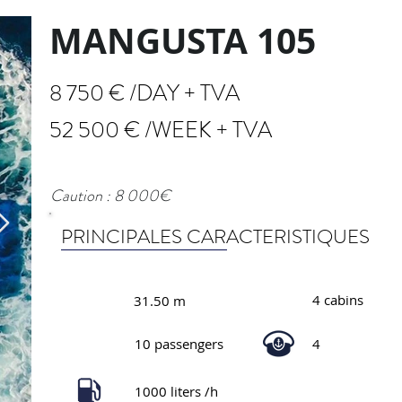
MANGUSTA 105
8 750 € /DAY + TVA
52 500 € /WEEK + TVA
Caution : 8 000€
PRINCIPALES CARACTERISTIQUES
4 cabins
31.50 m
10 passengers
4
1000 liters /h