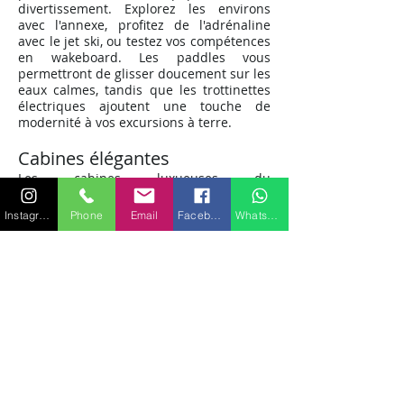
divertissement. Explorez les environs
avec l'annexe, profitez de l'adrénaline
avec le jet ski, ou testez vos compétences
en wakeboard. Les paddles vous
permettront de glisser doucement sur les
eaux calmes, tandis que les trottinettes
électriques ajoutent une touche de
modernité à vos excursions à terre.
Cabines élégantes
Les cabines luxueuses du
MONDOMARINE NAVETTA sont conçues
pour offrir un confort optimal. Avec 9
Instagram
Phone
Email
Facebook
WhatsApp
couchages au total, comprenant une
suite principale, une VIP, une cabine
double et une cabine twin, chacun à bord
trouvera son havre de paix pour une nuit
de sommeil réparateur.
Réservez dès maintenant votre location
de MONDOMARINE NAVETTA à Saint-
Tropez et plongez dans une expérience
de navigation sans pareil, où le luxe et
l'élégance se marient harmonieusement