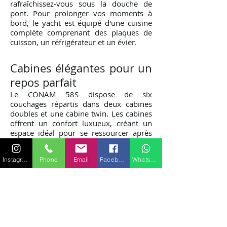
rafraîchissez-vous sous la douche de
pont. Pour prolonger vos moments à
bord, le yacht est équipé d'une cuisine
complète comprenant des plaques de
cuisson, un réfrigérateur et un évier.
Cabines élégantes pour un
repos parfait
Le CONAM 58S dispose de six
couchages répartis dans deux cabines
doubles et une cabine twin. Les cabines
offrent un confort luxueux, créant un
espace idéal pour se ressourcer après
une journée d'exploration en mer.
Instagram
Phone
Email
Facebook
WhatsApp
Réservez votre aventure
dès aujourd'hui
Optez pour la location du CONAM 58S à
Saint-Tropez et embarquez pour une
aventure nautique exceptionnelle. Que
vous recherchiez une escapade