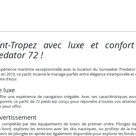
int-Tropez avec luxe et confo
edator 72 !
xpérience maritime exceptionnelle avec la location du Sunseeker Predator 
it en 2019, ce yacht incarne le mariage parfait entre élégance intemporelle
ôte d'Azur.
e luxe
fre une expérience de navigation inégalée. Avec ses caractéristiques exc
pointe, ce yacht de 72 pieds est conçu pour répondre à toutes vos attentes.
 peut offrir.
vertissement
 complétée par des équipements de loisirs de premier ordre. Plongez dans
à bord, explorez les environs avec les skis nautiques, ou profitez de la tr
ent de plongée en apnée est également disponible pour explorer les fonds 