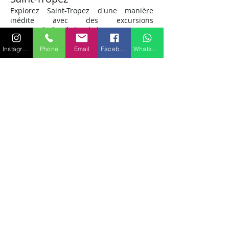
Explorez Saint-Tropez d'une manière
inédite avec des excursions
personnalisées à bord du A
CM 12. Des
criques isolées aux plages animées,
chaque destination devient accessible,
Instagram
Phone
Email
Facebook
WhatsApp
offrant des aventures maritimes
adaptées à vos envies. Laissez-vous
guider par la liberté de créer votre
propre itinéraire.
L'expérience du
A
CM 12
Imaginez-vous, le vent dans les cheveux,
naviguant gracieusement sur les eaux
azur de Saint-Tropez à bord du ACM 12.
Ce n'est pas seulement un yacht, c'est
votre passerelle vers des souvenirs
exceptionnels. Vivez l'expérience du A
CM
12 où le rêve devient réalité.
Réservez votre évasion
marine
Ne manquez pas l'opportunité de vivre