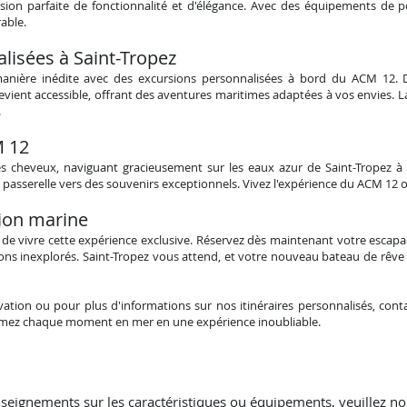
usion parfaite de fonctionnalité et d'élégance. Avec des équipements d
able.
lisées à Saint-Tropez
manière inédite avec des excursions personnalisées à bord du A
CM 12. D
ient accessible, offrant des aventures maritimes adaptées à vos envies. Lai
.
 12
es cheveux, naviguant gracieusement sur les eaux azur de Saint-Tropez 
 passerelle vers des souvenirs exceptionnels. Vivez l'expérience du A
CM 12 où
ion marine
de vivre cette expérience exclusive. Réservez dès maintenant votre escapa
zons inexplorés. Saint-Tropez vous attend, et votre nouveau bateau de rêv
tion ou pour plus d'informations sur nos itinéraires personnalisés, con
rmez chaque moment en mer en une expérience inoubliable.
seignements sur les caractéristiques ou équipements, veuillez no