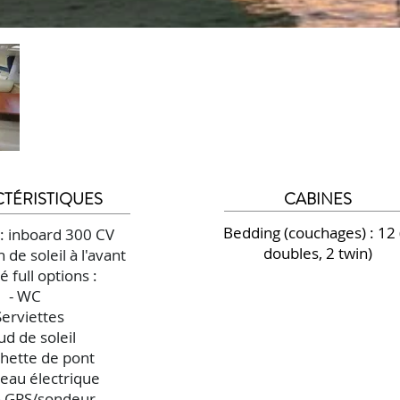
TÉRISTIQUES
CABINES
Bedding (couchages) : 12 
: inboard 300 CV
doubles, 2 twin)
 de soleil à l'avant
é full options :
- WC
Serviettes
ud de soleil
hette de pont
deau électrique
n GPS/sondeur