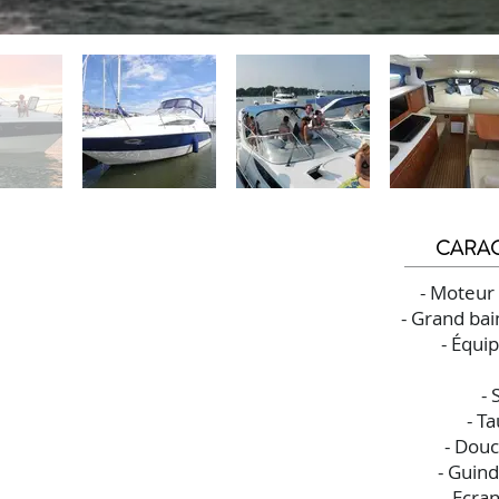
CARAC
-
Moteur 
- Grand bain
- Équip
- 
- Ta
- Douc
- Guin
- Ecra