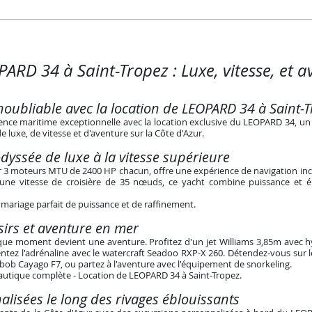
ARD 34 à Saint-Tropez : Luxe, vitesse, et 
noubliable avec la location de LEOPARD 34 à Saint-
ce maritime exceptionnelle avec la location exclusive du LEOPARD 34, un
luxe, de vitesse et d'aventure sur la Côte d'Azur.
yssée de luxe à la vitesse supérieure
 3 moteurs MTU de 2400 HP chacun, offre une expérience de navigation in
ne vitesse de croisière de 35 nœuds, ce yacht combine puissance et
mariage parfait de puissance et de raffinement
.
sirs et aventure en mer
ue moment devient une aventure. Profitez d'un jet Williams 3,85m avec h
sentez l'adrénaline avec le watercraft Seadoo RXP-X 260. Détendez-vous sur 
abob Cayago F7, ou partez à l'aventure avec l'équipement de snorkeling.
utique complète - Location de LEOPARD 34 à Saint-Tropez
.
lisées le long des rivages éblouissants