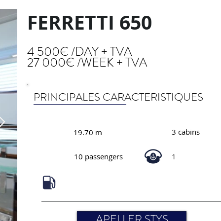
FERRETTI 650
4 500€ /DAY + TVA
27 000€ /WEEK + TVA
PRINCIPALES CARACTERISTIQUES
3 cabins
19.70 m
10 passengers
1
APELLER STYS