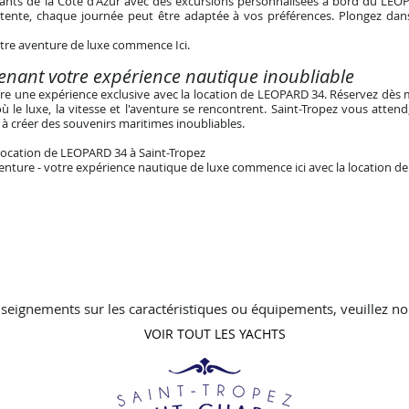
ssants de la Côte d'Azur avec des excursions personnalisées à bord du LEO
ente, chaque journée peut être adaptée à vos préférences. Plongez dan
tre aventure de luxe commence Ici
.
enant votre expérience nautique inoubliable
ivre une expérience exclusive avec la location de LEOPARD 34. Réservez dès
 le luxe, la vitesse et l'aventure se rencontrent. Saint-Tropez vous atten
 à créer des souvenirs maritimes inoubliables.
ocation de LEOPARD 34 à Saint-Tropez
'aventure - votre expérience nautique de luxe commence ici avec la location 
seignements sur les caractéristiques ou équipements, veuillez no
VOIR TOUT LES YACHTS