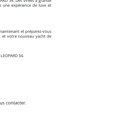
PARD 34. Des virées à grande
s une expérience de luxe et
 maintenant et préparez-vous
d, et votre nouveau yacht de
de LEOPARD 34.
us contacter.