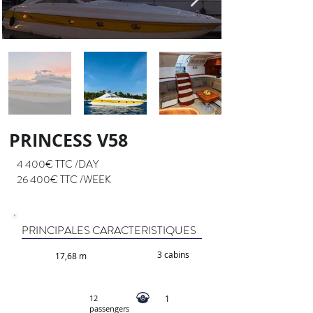
PRINCESS V58
4 400€ TTC /DAY
26 400€ TTC /WEEK
PRINCIPALES CARACTERISTIQUES
3 cabins
17,68 m
12
1
passengers