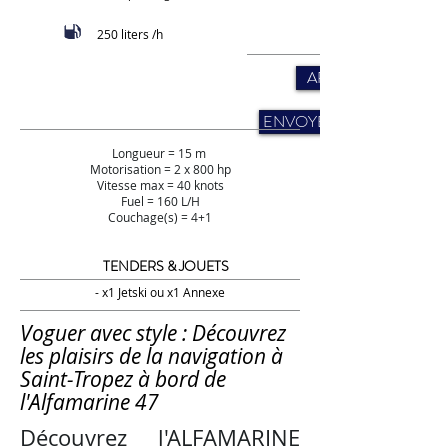
250 liters /h
APELLER STYS
ENVOYER UNE DEMAND
Longueur = 15 m
Motorisation = 2 x 800 hp
Vitesse max = 40 knots
Fuel = 160 L/H
Couchage(s) = 4+1
TENDERS & JOUETS
- x1 Jetski ou x1 Annexe
Voguer avec style : Découvrez
les plaisirs de la navigation à
Saint-Tropez à bord de
l'Alfamarine 47
Découvrez l'ALFAMARINE