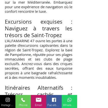
sur la mer Méditerranée. Embarquez
pour une expérience de navigation où le
confort rencontre le luxe.
Excursions exquises :
Naviguez à travers les
trésors de Saint-Tropez
L'ALFAMARINE 47 ouvre les portes à une
palette d'excursions captivantes dans la
région de Saint-Tropez. Explorez la baie
de Pampelonne, réputée pour ses plages
immaculées et ses clubs de plage
exclusifs. Ancrez-vous dans des criques
secrètes, offrant des eaux turquoise
propices à une baignade rafraîchissante
et à des moments inoubliables.
Itinéraires Alternatifs :
Trésors c
achés et
av
entures culinaires
Instagram
Phone
Email
Facebook
WhatsApp
Les itinéraires alternatifs de