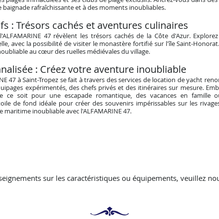
 baignade rafraîchissante et à des moments inoubliables.
fs : Trésors c
achés et av
entures culinaires
e l'ALFAMARINE 47 révèlent les trésors cachés de la Côte d'Azur. Explorez
lle, avec la possibilité de visiter le monastère fortifié sur l'île Saint-Honor
noubliable au cœur des ruelles médiévales du village.
alisée : Créez votre aventure inoubliable
E 47 à Saint-Tropez se fait à travers des services de location de yacht ren
quipages expérimentés, des chefs privés et des itinéraires sur mesure. E
ue ce soit pour une escapade romantique, des vacances en famille ou
ile de fond idéale pour créer des souvenirs impérissables sur les rivages 
 maritime inoubliable avec l'ALFAMARINE 47.
seignements sur les caractéristiques ou équipements, veuillez nou