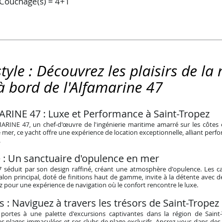
Couchage(s) = 4+1
tyle : Découvrez les plaisirs de la
à bord de l'Alfamarine 47
RINE 47 : Luxe et Performance à Saint-Tropez
RINE 47, un chef-d'œuvre de l'ingénierie maritime amarré sur les côtes é
e mer, ce yacht offre une expérience de location exceptionnelle, alliant per
.
e : Un sanctuaire d'opulence en mer
47 séduit par son design raffiné, créant une atmosphère d'opulence. Les c
salon principal, doté de finitions haut de gamme, invite à la détente avec
pour une expérience de navigation où le confort rencontre le luxe.
 : Naviguez à travers les trésors de Saint-Tropez
ortes à une palette d'excursions captivantes dans la région de Saint-
 plages immaculées et ses clubs de plage exclusifs. Ancrez-vous dans des c