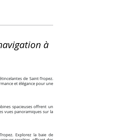
 navigation à
tincelantes de Saint-Tropez.
formance et élégance pour une
abines spacieuses offrent un
 des vues panoramiques sur la
Tropez. Explorez la baie de
riques secrètes, offrant des