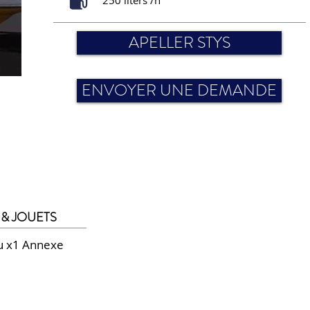
250 liters /h
APELLER STYS
ENVOYER UNE DEMANDE
& JOUETS
ou x1 Annexe