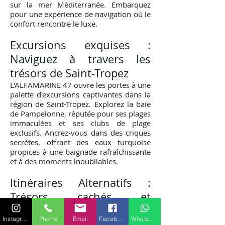
sur la mer Méditerranée. Embarquez
pour une expérience de navigation où le
confort rencontre le luxe.
Excursions exquises :
Naviguez à travers les
trésors de Saint-Tropez
L'ALFAMARINE 47 ouvre les portes à une
palette d'excursions captivantes dans la
région de Saint-Tropez. Explorez la baie
de Pampelonne, réputée pour ses plages
immaculées et ses clubs de plage
exclusifs. Ancrez-vous dans des criques
secrètes, offrant des eaux turquoise
propices à une baignade rafraîchissante
et à des moments inoubliables.
Itinéraires Alternatifs :
Trésors c
achés et
av
entures culinaires
Instagram
Phone
Email
Facebook
WhatsApp
Les itinéraires alternatifs de