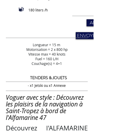
180 liters /h
APELLER STYS
ENVOYER UNE DEMAND
Longueur = 15 m
Motorisation = 2 x 800 hp
Vitesse max = 40 knots
Fuel = 160 L/H
Couchage(s) = 4+1
TENDERS & JOUETS
- x1 Jetski ou x1 Annexe
Voguer avec style : Découvrez
les plaisirs de la navigation à
Saint-Tropez à bord de
l'Alfamarine 47
Découvrez l'ALFAMARINE