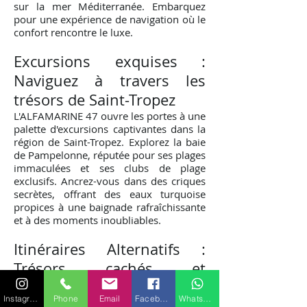
sur la mer Méditerranée. Embarquez
pour une expérience de navigation où le
confort rencontre le luxe.
Excursions exquises :
Naviguez à travers les
trésors de Saint-Tropez
L'ALFAMARINE 47 ouvre les portes à une
palette d'excursions captivantes dans la
région de Saint-Tropez. Explorez la baie
de Pampelonne, réputée pour ses plages
immaculées et ses clubs de plage
exclusifs. Ancrez-vous dans des criques
secrètes, offrant des eaux turquoise
propices à une baignade rafraîchissante
et à des moments inoubliables.
Itinéraires Alternatifs :
Trésors c
achés et
av
entures culinaires
Instagram
Phone
Email
Facebook
WhatsApp
Les itinéraires alternatifs de