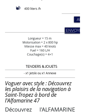
400 liters /h
APELLER STYS
ENVOYER UNE DEMAND
Longueur = 15 m
Motorisation = 2 x 800 hp
Vitesse max = 40 knots
Fuel = 160 L/H
Couchage(s) = 4+1
TENDERS & JOUETS
- x1 Jetski ou x1 Annexe
Voguer avec style : Découvrez
les plaisirs de la navigation à
Saint-Tropez à bord de
l'Alfamarine 47
Découvrez l'ALFAMARINE