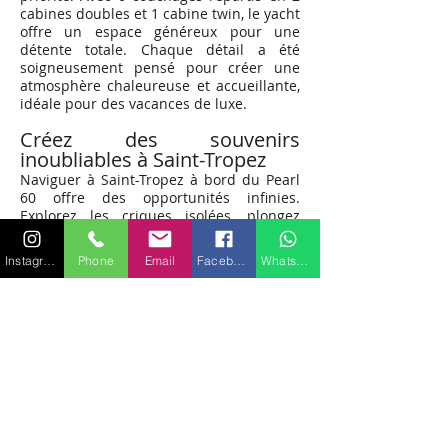
cabines doubles et 1 cabine twin, le yacht
offre un espace généreux pour une
détente totale. Chaque détail a été
soigneusement pensé pour créer une
atmosphère chaleureuse et accueillante,
idéale pour des vacances de luxe.
Créez des souvenirs
inoubliables à Saint-Tropez
Naviguer à Saint-Tropez à bord du Pearl
60 offre des opportunités infinies.
Explorez les criques isolées, plongez
dans les eaux cristallines de la
Méditerranée, ou détendez-vous
Instagram
Phone
Email
Facebook
WhatsApp
simplement sur le pont spacieux en
profitant du soleil éclatant de la Côte
d'Azur. Le bateau est équipé pour
satisfaire tous vos besoins de
divertissement en mer.
Location de Pearl 60 à Saint-
Tropez
La location de ce bijou nautique vous
ouvre les portes d'une aventure exclusive