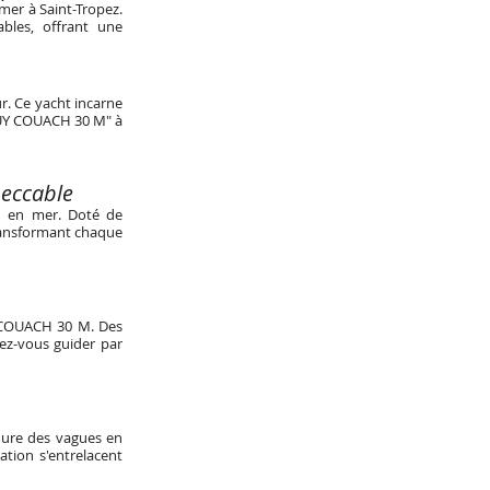
er à Saint-Tropez.
bles, offrant une
. Ce yacht incarne
 GUY COUACH 30 M" à
peccable
n en mer. Doté de
transformant chaque
Y COUACH 30 M. Des
sez-vous guider par
mure des vagues en
tion s'entrelacent