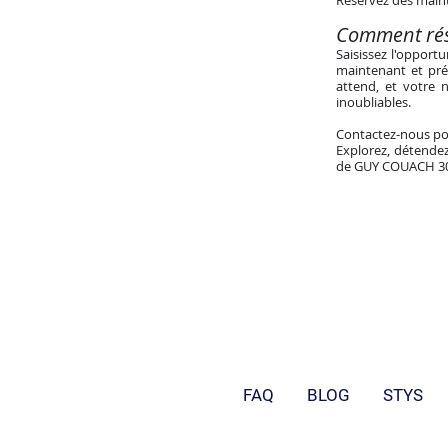
Réservez dès main
Comment rés
Saisissez l'opport
maintenant et pré
attend, et votre
inoubliables.
Contactez-nous po
Explorez, détendez
de GUY COUACH 3
FAQ
BLOG
STYS