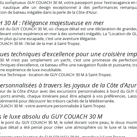
du somptueux GUY COUACH 30 M, votre passeport pour l'extravagance en m
t nautique allie un design exceptionnel à des performances remarqua
ion de bateau inégalée dans la perle de la Côte d'Azur.
30 M : l'élégance majestueuse en mer
sté du GUY COUACH 30 M, où chaque détail est une déclaration de grandeur
 élevant votre expérience en mer à des sommets inégalés. La "Location de
ien plus qu'une escapade, c'est une aventure élégante.
UACH 30 M : l'éclat de la mer à Saint-Tropez.
ques techniques d'excellence pour une croisière im
 M n'est pas simplement un yacht, c'est une promesse de perfectio
echniques d'excellence, ce bateau offre une navigation fluide et puissante, 
une expérience de luxe inoubliable.
ence Technique - location de GUY COUACH 30 M à Saint-Tropez
.
ersonnalisées à travers les joyaux de la Côte d'Azur
deur de la Côte d'Azur avec des excursions personnalisées à bord du GU
 ports animés, chaque itinéraire peut être adapté à vos préférences. Lais
érimenté pour découvrir les trésors cachés de la Méditerranée.
UACH 30 M : votre aventure personnalisée à Saint-Tropez.
s le luxe absolu du GUY COUACH 30 M
 le pont du GUY COUACH 30 M, le soleil dorant votre peau, le doux mur
que détail a été pensé pour créer une atmosphère où le luxe et la relaxa
.