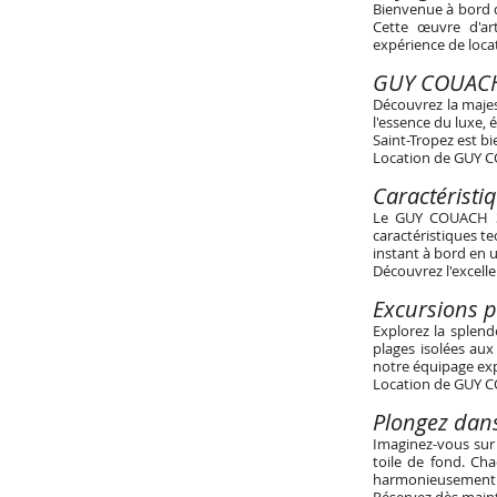
Bienvenue à bord 
Cette œuvre d'ar
expérience de locat
GUY COUACH 
Découvrez la maje
l'essence du luxe,
Saint-Tropez est b
Location de GUY CO
Caractéristi
Le GUY COUACH 30
caractéristiques t
instant à bord en 
Découvrez l'excell
Excursions p
Explorez la splen
plages isolées aux
notre équipage exp
Location de GUY CO
Plongez dan
Imaginez-vous sur
toile de fond. Cha
harmonieusement