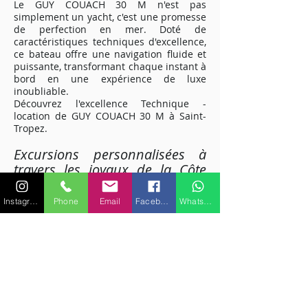
Le GUY COUACH 30 M n'est pas
simplement un yacht, c'est une promesse
de perfection en mer. Doté de
caractéristiques techniques d'excellence,
ce bateau offre une navigation fluide et
puissante, transformant chaque instant à
bord en une expérience de luxe
inoubliable.
Découvrez l'excellence Technique -
location de GUY COUACH 30 M à Saint-
Tropez
.
Excursions personnalisées à
travers les joyaux de la Côte
d'Azur
Explorez la splendeur de la Côte d'Azur
Instagram
Phone
Email
Facebook
WhatsApp
avec des excursions personnalisées à
bord du GUY COUACH 30 M. Des plages
isolées aux ports animés, chaque
itinéraire peut être adapté à vos
préférences. Laissez-vous guider par
notre équipage expérimenté pour
découvrir les trésors cachés de la
Méditerranée.