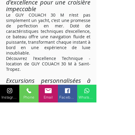
d'excellence pour une croisière
impeccable
Le GUY COUACH 30 M n'est pas
simplement un yacht, c'est une promesse
de perfection en mer. Doté de
caractéristiques techniques d'excellence,
ce bateau offre une navigation fluide et
puissante, transformant chaque instant à
bord en une expérience de luxe
inoubliable.
Découvrez l'excellence Technique -
location de GUY COUACH 30 M à Saint-
Tropez
.
Excursions personnalisées à
travers les joyaux de la Côte
d'Azur
Instagram
Phone
Email
Facebook
WhatsApp
Explorez la splendeur de la Côte d'Azur
avec des excursions personnalisées à
bord du GUY COUACH 30 M. Des plages
isolées aux ports animés, chaque
itinéraire peut être adapté à vos
préférences. Laissez-vous guider par
notre équipage expérimenté pour