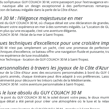
du somptueux GUY COUACH 30 M, votre passeport pour l'extravagance en m
t nautique allie un design exceptionnel à des performances remarqua
ion de bateau inégalée dans la perle de la Côte d'Azur.
30 M : l'élégance majestueuse en mer
sté du GUY COUACH 30 M, où chaque détail est une déclaration de grandeur
 élevant votre expérience en mer à des sommets inégalés. La "Location de
ien plus qu'une escapade, c'est une aventure élégante.
UACH 30 M : l'éclat de la mer à Saint-Tropez.
ques techniques d'excellence pour une croisière im
 M n'est pas simplement un yacht, c'est une promesse de perfectio
echniques d'excellence, ce bateau offre une navigation fluide et puissante, 
une expérience de luxe inoubliable.
ence Technique - location de GUY COUACH 30 M à Saint-Tropez
.
ersonnalisées à travers les joyaux de la Côte d'Azur
deur de la Côte d'Azur avec des excursions personnalisées à bord du GU
 ports animés, chaque itinéraire peut être adapté à vos préférences. Lais
érimenté pour découvrir les trésors cachés de la Méditerranée.
UACH 30 M : votre aventure personnalisée à Saint-Tropez.
s le luxe absolu du GUY COUACH 30 M
 le pont du GUY COUACH 30 M, le soleil dorant votre peau, le doux mur
que détail a été pensé pour créer une atmosphère où le luxe et la relaxa
.