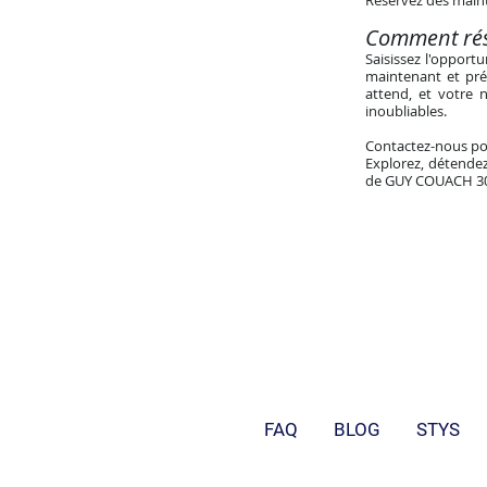
Réservez dès main
Comment rés
Saisissez l'opport
maintenant et pré
attend, et votre
inoubliables.
Contactez-nous po
Explorez, détendez
de GUY COUACH 3
FAQ
BLOG
STYS