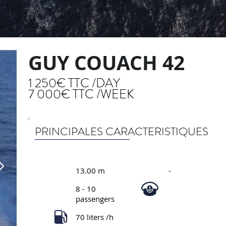
GUY COUACH 42
1 250€ TTC /DAY
7 000€ TTC /WEEK
PRINCIPALES CARACTERISTIQUES
13.00 m
-
8 - 10
passengers
70 liters /h