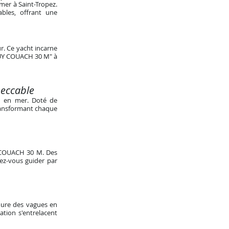
er à Saint-Tropez.
bles, offrant une
. Ce yacht incarne
 GUY COUACH 30 M" à
peccable
n en mer. Doté de
transformant chaque
Y COUACH 30 M. Des
sez-vous guider par
mure des vagues en
tion s'entrelacent