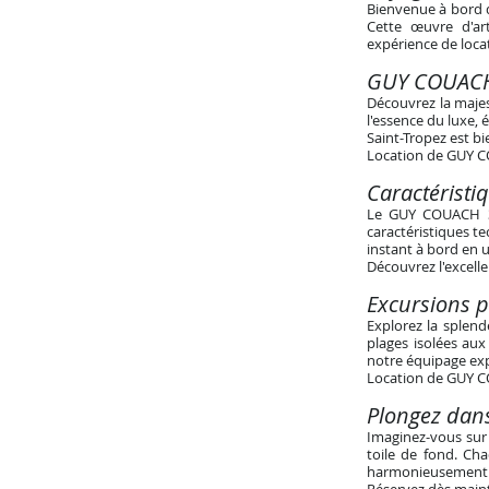
Bienvenue à bord 
Cette œuvre d'ar
expérience de locat
GUY COUACH 
Découvrez la maje
l'essence du luxe,
Saint-Tropez est b
Location de GUY CO
Caractéristi
Le GUY COUACH 30
caractéristiques t
instant à bord en 
Découvrez l'excell
Excursions p
Explorez la splen
plages isolées aux
notre équipage exp
Location de GUY CO
Plongez dan
Imaginez-vous sur
toile de fond. Cha
harmonieusement