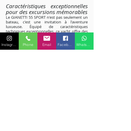
Caractéristiques exceptionnelles
pour des excursions mémorables
Le GIANETTI 55 SPORT n'est pas seulement un
bateau, c'est une invitation à l'aventure
luxueuse. Équipé de caractéristiques
techniques exceptionnelles, ce yacht offre des
performances marines de premier ordre.
Chaque sortie en mer devient une expérience
Instagram
Phone
Email
Facebook
WhatsApp
captivante et raffinée.
Découvrez l'excellence technique - location de
GIANETTI 55 SPORT à Saint-Tropez
Excursions personnalisées le long
de la Côte d'Azur
Explorez les eaux scintillantes de la Côte d'Azur
avec des excursions personnalisées à bord du
GIANETTI 55 SPORT. Des criques isolées aux
ports animés, chaque itinéraire peut être
adapté à vos préférences. Laissez-vous guider
par nos experts pour découvrir les joyaux
cachés de la Méditerranée.
Location de GIANETTI 55 SPORT : Votre
Aventure Personnalisée à Saint-Tropez
Vivez le rêve méditerranéen avec
le GIANETTI 55 SPORT