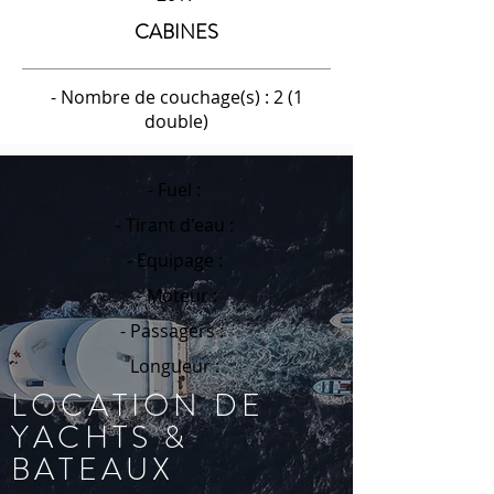
CABINES
- Nombre de couchage(s) : 2 (1
double)
- Fuel :
- Tirant d'eau :
- Equipage :
- Moteur :
- Passagers :
Longueur :
LOCATION DE
YACHTS &
BATEAUX