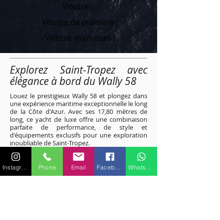
Vitesse :
- Vitesse de croisière :
- Vitesse maximum :
Explorez Saint-Tropez avec
élégance à bord du Wally 58
Louez le prestigieux Wally 58 et plongez dans
une expérience maritime exceptionnelle le long
de la Côte d'Azur. Avec ses 17,80 mètres de
long, ce yacht de luxe offre une combinaison
parfaite de performance, de style et
d'équipements exclusifs pour une exploration
inoubliable de Saint-Tropez.
Caractéristiques et
Instagram
Phone
Email
Facebook
WhatsApp
performances
de premier
Ordre
Le Wally 58, avec une vitesse impressionnante
de 35 nœuds, garantit des déplacements
rapides et élégants sur les eaux azuréennes.
Profitez de la liberté de naviguer sans