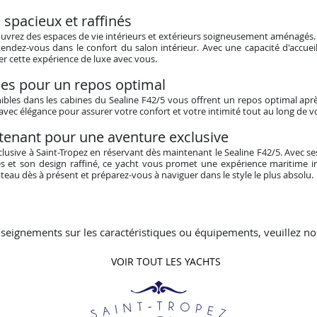
 spacieux et raffinés
ouvrez des espaces de vie intérieurs et extérieurs soigneusement aménagés.
tendez-vous dans le confort du salon intérieur. Avec une capacité d'accueil
ger cette expérience de luxe avec vous.
les pour un repos optimal
bles dans les cabines du Sealine F42/5 vous offrent un repos optimal apr
ec élégance pour assurer votre confort et votre intimité tout au long de vo
tenant pour une aventure exclusive
usive à Saint-Tropez en réservant dès maintenant le Sealine F42/5. Avec ses
s et son design raffiné, ce yacht vous promet une expérience maritime ino
teau dès à présent et préparez-vous à naviguer dans le style le plus absolu.
seignements sur les caractéristiques ou équipements, veuillez no
VOIR TOUT LES YACHTS