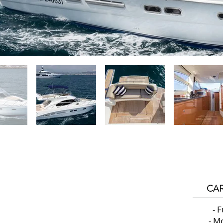
CAR
- F
- M