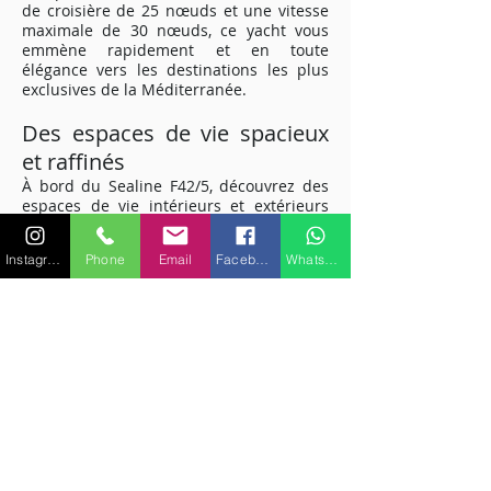
de croisière de 25 nœuds et une vitesse
maximale de 30 nœuds, ce yacht vous
emmène rapidement et en toute
élégance vers les destinations les plus
exclusives de la Méditerranée.
Des espaces de vie spacieux
et raffinés
À bord du Sealine F42/5, découvrez des
espaces de vie intérieurs et extérieurs
soigneusement aménagés. Profitez du
grand pont avant pour prendre le soleil
Instagram
Phone
Email
Facebook
WhatsApp
ou détendez-vous dans le confort du
salon intérieur. Avec une capacité
d'accueil de 10 passagers, invitez vos
amis et votre famille à partager cette
expérience de luxe avec vous.
Cabines confortables pour un
repos optimal
Les quatre couchages disponibles dans
les cabines du Sealine F42/5 vous offrent
un repos optimal après une journée de