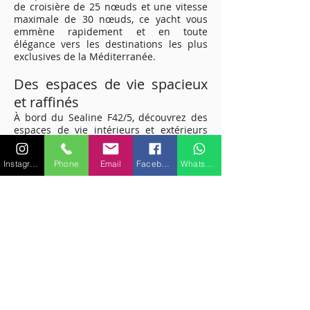
de croisière de 25 nœuds et une vitesse
maximale de 30 nœuds, ce yacht vous
emmène rapidement et en toute
élégance vers les destinations les plus
exclusives de la Méditerranée.
Des espaces de vie spacieux
et raffinés
À bord du Sealine F42/5, découvrez des
espaces de vie intérieurs et extérieurs
soigneusement aménagés. Profitez du
grand pont avant pour prendre le soleil
Instagram
Phone
Email
Facebook
WhatsApp
ou détendez-vous dans le confort du
salon intérieur. Avec une capacité
d'accueil de 10 passagers, invitez vos
amis et votre famille à partager cette
expérience de luxe avec vous.
Cabines confortables pour un
repos optimal
Les quatre couchages disponibles dans
les cabines du Sealine F42/5 vous offrent
un repos optimal après une journée de