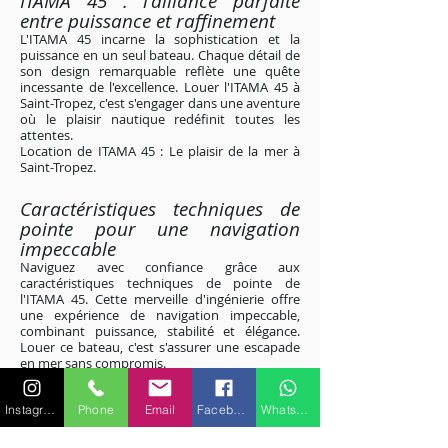
ITAMA 45 : l'alliance parfaite
entre puissance et raffinement
L'ITAMA 45 incarne la sophistication et la
puissance en un seul bateau. Chaque détail de
son design remarquable reflète une quête
incessante de l'excellence. Louer l'ITAMA 45 à
Saint-Tropez, c'est s'engager dans une aventure
où le plaisir nautique redéfinit toutes les
attentes.
Location de ITAMA 45 : Le plaisir de la mer à
Saint-Tropez
.
Caractéristiques techniques de
pointe pour une navigation
impeccable
Naviguez avec confiance grâce aux
caractéristiques techniques de pointe de
l'ITAMA 45. Cette merveille d'ingénierie offre
une expérience de navigation impeccable,
combinant puissance, stabilité et élégance.
Louer ce bateau, c'est s'assurer une escapade
en mer sans compromis.
Découvrez l'excellence technique - Location de
ITAMA 45 à Saint-Tropez
.
Instagram
Phone
Email
Facebook
WhatsApp
Excursions personnalisées le long